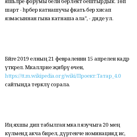
яшьләре форумы белән берлектә оештырдык. Төп
шарт - һәрбер катнашучы фәкать бер хисап
язмасыннан гына катнаша ала", - диде ул.
Бәйге 2019 елның 21 февраленнән 15 апреленә кадәр
үткәрелә. Мәкаләләрне җибәрү өчен,
https://tt.m.wikipedia.org/wiki/Проект:Татар_4.0
сайтында теркәлү сорала.
Иң яхшы дип табылган мәкалә язучыга 20 мең
күләмендә акча бирелә, дүртенче номинациядә исә,