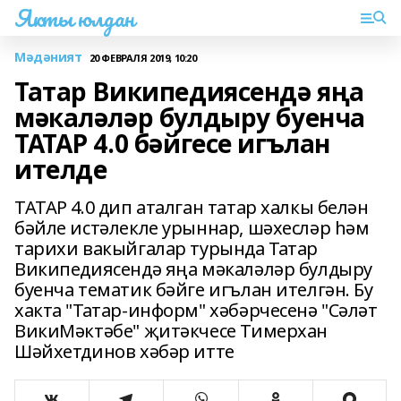
Якты юлдан
Мәдәният
20 ФЕВРАЛЯ 2019, 10:20
Татар Википедиясендә яңа
мәкаләләр булдыру буенча
ТАТАР 4.0 бәйгесе игълан
ителде
ТАТАР 4.0 дип аталган татар халкы белән
бәйле истәлекле урыннар, шәхесләр һәм
тарихи вакыйгалар турында Татар
Википедиясендә яңа мәкаләләр булдыру
буенча тематик бәйге игълан ителгән. Бу
хакта "Татар-информ" хәбәрчесенә "Сәләт
ВикиМәктәбе" җитәкчесе Тимерхан
Шәйхетдинов хәбәр итте