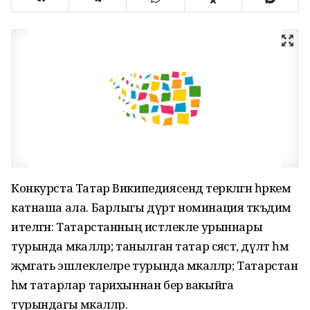
Конкурста Татар Википедиясендә теркәлгән һәркем
катнаша ала. Барлыгы дүрт номинация тәкъдим
ителгән: Татарстанның истәлекле урыннары
турында мәкаләләр; танылган татар сәясәт, дәүләт һәм
җәмәгать эшлеклеләре турында мәкаләләр; Татарстан
һәм татарлар тарихыннан бер вакыйга
турындагы мәкаләләр.