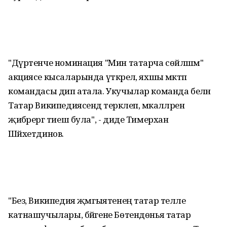
"Дүртенче номинация "Мин татарча сөйләшәм"
акциясе кысаларында үткәрелә, яхшы мәктәп
командасы дип атала. Укучылар команда белән
Татар Википедиясендә теркәлеп, мәкаләләрен
җибәрергә тиеш була", - диде Тимерхан
Шәйхетдинов.
"Без, Википедия җәмгыятенең татар телле
катнашучылары, бәйгене Бөтендөнья татар