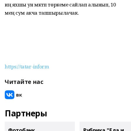
иң яхшы ун мәктәп төркеме сайлап алынып, 10
мең сум акча тапшырылачак.
https://tatar-inform
Читайте нас
Партнеры
Фотобанк
Рубрика "Еда и