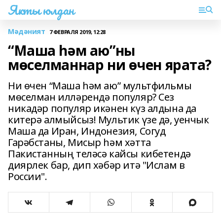
Якты юлдан
Мәдәният
7 ФЕВРАЛЯ 2019, 12:28
“Маша һәм аю”ны
мөселманнар ни өчен ярата?
Ни өчен “Маша һәм аю” мультфильмы
мөселман илләрендә популяр? Сез
никадәр популяр икәнен күз алдына да
китерә алмыйсыз! Мультик үзе дә, уенчык
Маша да Иран, Индонезия, Согуд
Гарәбстаны, Мисыр һәм хәтта
Пакистанның теләсә кайсы кибетендә
диярлек бар, дип хәбәр итә "Ислам в
России".