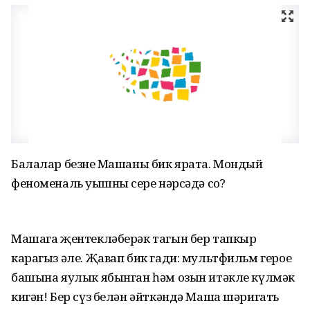
Балалар безнең Машаны бик ярата. Мондый
феноменаль уңышның сере нәрсәдә соң?
Машага җентекләберәк тагын бер тапкыр
карагыз әле. Җавап бик гади: мультфильм герое
башына яулык ябынган һәм озын итәкле күлмәк
кигән! Бер сүз белән әйткәндә Маша шәригать