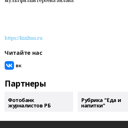
мультфильм героена әйләнә.
https://kiziltan.ru
Читайте нас
Партнеры
Фотобанк
Рубрика "Еда и
журналистов РБ
напитки"