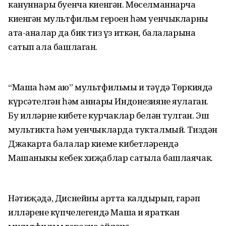
кануннары буенча киенгән. Мөселманнарча
киенгән мультфильм героен һәм уенчыкларны
ата-аналар да бик тиз үз иткән, балаларына
сатып ала башлаган.
“Маша һәм аю” мультфильмы иң тәүдә Төркиядә
күрсәтелгән һәм аннары Индонезияне яулаган.
Бу илләрнең кибете курчаклар белән тулган. Эш
мультикта һәм уенчыкларда тукталмый. Тиздән
Джакарта балалар киеме кибетләрендә
Машаныкы кебек хиҗаблар сатыла башлаячак.
Нәтиҗәдә, Диснейны артта калдырып, гарәп
илләренең күпчелегендә Маша иң яраткан