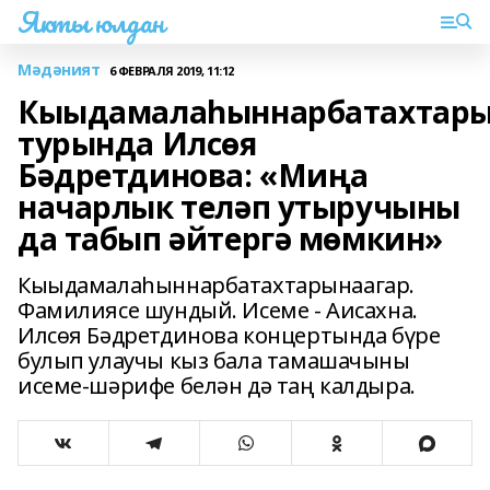
Якты юлдан
Мәдәният
6 ФЕВРАЛЯ 2019, 11:12
Кыыдамалаһыннарбатахтары
турында Илсөя
Бәдретдинова: «Миңа
начарлык теләп утыручыны
да табып әйтергә мөмкин»
Кыыдамалаһыннарбатахтарынаагар.
Фамилиясе шундый. Исеме - Аисахна.
Илсөя Бәдретдинова концертында бүре
булып улаучы кыз бала тамашачыны
исеме-шәрифе белән дә таң калдыра.