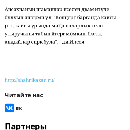
Аисахнаның шаманнар нәселен дәвам итүче
булуын яшерми ул. "Концерт барганда кайсы
рәттә, кайсы урында миңа начарлык теләп
утыручыны табып әйтергә мөмкин, бәхеткә,
андыйлар сирәк була", - ди Илсөя.
http://shahrikazan.ru/
Читайте нас
Партнеры