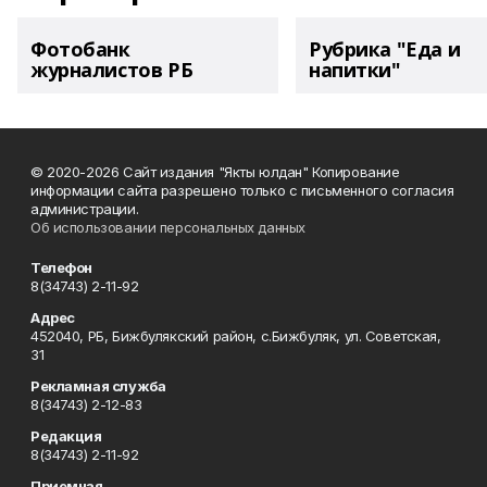
Фотобанк
Рубрика "Еда и
журналистов РБ
напитки"
© 2020-2026 Сайт издания "Якты юлдан" Копирование
информации сайта разрешено только с письменного согласия
администрации.
Об использовании персональных данных
Телефон
8(34743) 2-11-92
Адрес
452040, РБ, Бижбулякский район, с.Бижбуляк, ул. Советская,
31
Рекламная служба
8(34743) 2-12-83
Редакция
8(34743) 2-11-92
Приемная