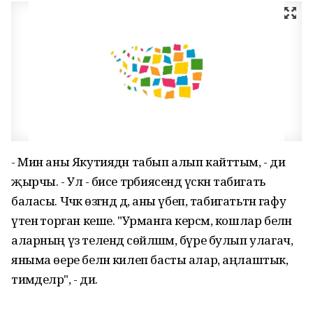
- Мин аны Якутиядән табып алып кайттым, - ди
җырчы. - Ул - әбисе тәрбиясендә үскән табигать
баласы. Чәчәк өзгәндә дә, аны үбеп, табигатьтән гафу
үтенә торган кеше. "Урманга керсәм, кошлар белән
аларның үз телендә сөйләшәм, бүре булып улагач,
яныма өере белән килеп басты алар, аңлаштык,
тимәделәр", - ди.