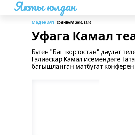
Якты юлдан
Мәдәният
30 ЯНВАРЯ 2019, 12:19
Уфага Камал те
Бүген "Башкортостан" дәүләт те
Галиәскар Камал исемендәге Тат
багышланган матбугат конферен