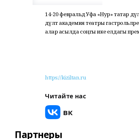
14-20 февральдә Уфа «Нур» татар дәүл
дәүләт академия театры гастрольләре
алар асылда соңгы ике елдагы пре
https://kiziltan.ru
Читайте нас
Партнеры