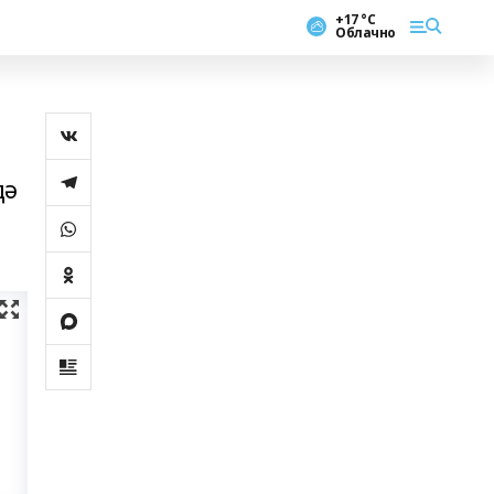
+17 °С
Облачно
дә