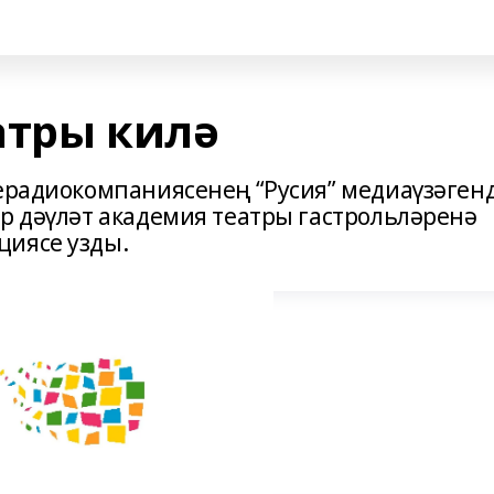
атры килә
лерадиокомпаниясенең “Русия” медиаүзәген
ар дәүләт академия театры гастрольләренә
циясе узды.