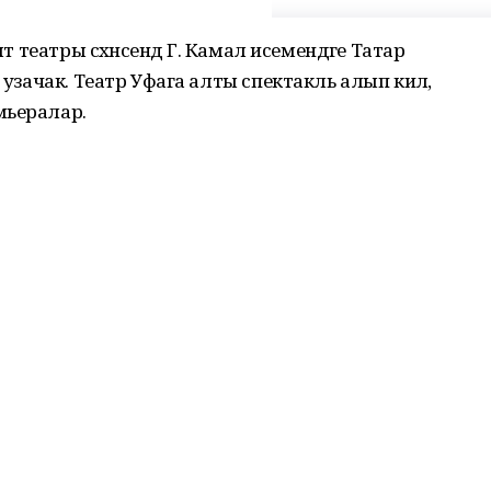
әт театры сәхнәсендә Г. Камал исемендәге Татар
 узачак. Театр Уфага алты спектакль алып килә,
мьералар.