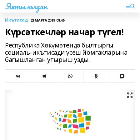
Якты юлдан
Икътисад
22 МАРТА 2019, 08:46
Күрсәткечләр начар түгел!
Республика Хөкүмәтендә былтыргы
социаль-икътисади үсеш йомгакларына
багышланган утырыш узды.