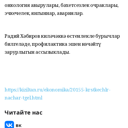
онкология авырулары, бәхетсезлек очраклары,
эчкечелек, янгыннар, аварияләр.
Радий Хәбиров киләчәккә өстенлекле бурычлар
билгеләде, профилактика эшен көчәйтү
зарурлыгын ассызыклады.
https://kiziltan.ru/ekonomika/20155-krstkechlr-
nachar-tgel.html
Читайте нас