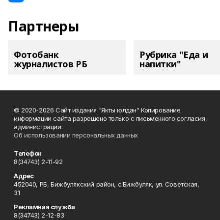
Партнеры
Фотобанк
Рубрика "Еда и
журналистов РБ
напитки"
© 2020-2026 Сайт издания "Якты юлдан" Копирование
информации сайта разрешено только с письменного согласия
администрации.
Об использовании персональных данных
Телефон
8(34743) 2-11-92
Адрес
452040, РБ, Бижбулякский район, с.Бижбуляк, ул. Советская,
31
Рекламная служба
8(34743) 2-12-83