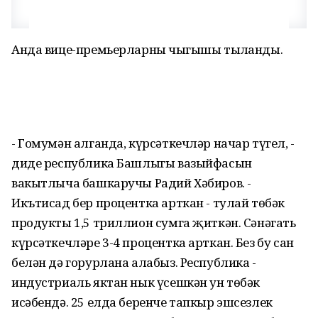
Анда вице-премьерларның чыгышы тыңланды.
- Гомумән алганда, күрсәткечләр начар түгел, -
диде республика Башлыгы вазыйфасын
вакытлыча башкаручы Радий Хәбиров. -
Икътисад бер процентка арткан - тулай төбәк
продукты 1,5 триллион сумга җиткән. Сәнәгать
күрсәткечләре 3-4 процентка арткан. Без бу сан
белән дә горурлана алабыз. Республика -
индустриаль яктан нык үсешкән ун төбәк
исәбендә. 25 елда беренче тапкыр эшсезлек