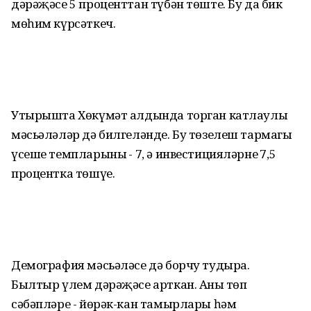
дәрәҗәсе 5 проценттан түбән төште. Бу да бик
мөһим күрсәткеч.
Утырышта Хөкүмәт алдында торган катлаулы
мәсьәләләр дә билгеләнде. Бу төзелеш тармагы
үсеше темпларының - 7, ә инвестицияләрнең 7,5
процентка төшүе.
Демография мәсьәләсе дә борчу тудыра.
Былтыр үлем дәрәҗәсе арткан. Аның төп
сәбәпләре - йөрәк-кан тамырлары һәм