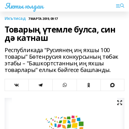
Якты юлдан
Икътисад
7 МАРТА 2019, 09:17
Товарың үтемле булса, син
дә катнаш
Республикада "Русиянең иң яхшы 100
товары" Бөтенрусия конкурсының төбәк
этабы – "Башкортстанның иң яхшы
товарлары" еллык бәйгесе башланды.