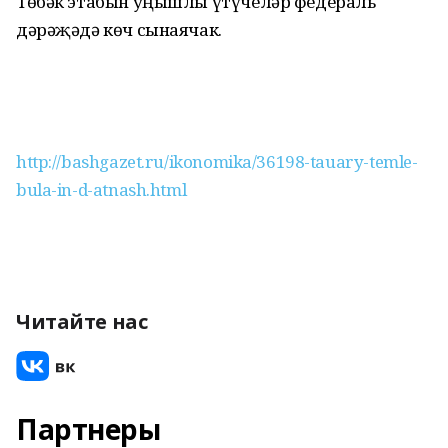
Төбәк этабын уңышлы үтүчеләр федераль
дәрәҗәдә көч сынаячак.
http://bashgazet.ru/ikonomika/36198-tauary-temle-
bula-in-d-atnash.html
Читайте нас
Партнеры