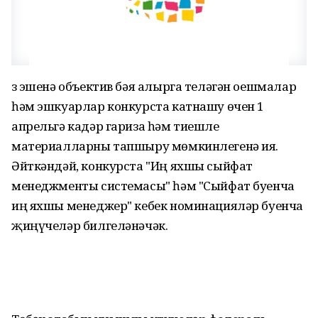
Үз эшенә объектив бәя алырга теләгән оешмалар
һәм эшкуарлар конкурста катнашу өчен 1
апрельгә кадәр гариза һәм тиешле
материалларны тапшыру мөмкинлегенә ия.
Әйткәндәй, конкурста "Иң яхшы сыйфат
менеджменты системасы" һәм "Сыйфат буенча
иң яхшы менеджер" кебек номинацияләр буенча
җиңүчеләр билгеләнәчәк.