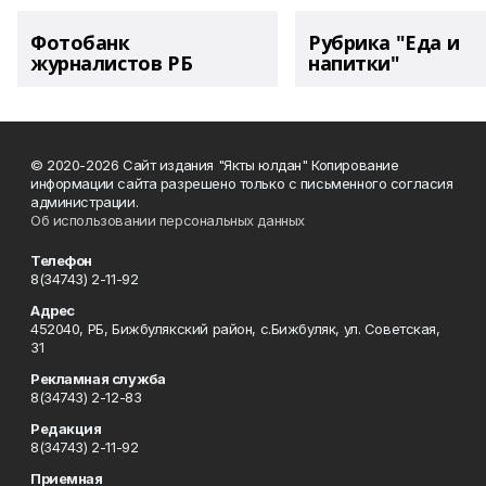
Фотобанк
Рубрика "Еда и
журналистов РБ
напитки"
© 2020-2026 Сайт издания "Якты юлдан" Копирование
информации сайта разрешено только с письменного согласия
администрации.
Об использовании персональных данных
Телефон
8(34743) 2-11-92
Адрес
452040, РБ, Бижбулякский район, с.Бижбуляк, ул. Советская,
31
Рекламная служба
8(34743) 2-12-83
Редакция
8(34743) 2-11-92
Приемная