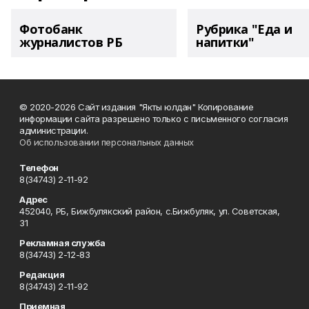
Фотобанк
Рубрика "Еда и
журналистов РБ
напитки"
© 2020-2026 Сайт издания "Якты юлдан" Копирование
информации сайта разрешено только с письменного согласия
администрации.
Об использовании персональных данных
Телефон
8(34743) 2-11-92
Адрес
452040, РБ, Бижбулякский район, с.Бижбуляк, ул. Советская,
31
Рекламная служба
8(34743) 2-12-83
Редакция
8(34743) 2-11-92
Приемная