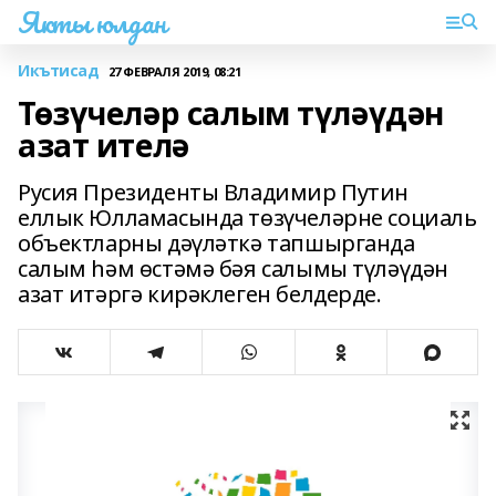
Якты юлдан
Икътисад
27 ФЕВРАЛЯ 2019, 08:21
Төзүчеләр салым түләүдән
азат ителә
Русия Президенты Владимир Путин
еллык Юлламасында төзүчеләрне социаль
объектларны дәүләткә тапшырганда
салым һәм өстәмә бәя салымы түләүдән
азат итәргә кирәклеген белдерде.