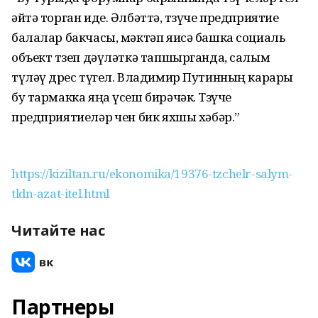
әйтә торган иде. Әлбәттә, төзүче предприятие
балалар бакчасы, мәктәп яисә башка социаль
объект төзеп дәүләткә тапшырганда, салым
түләү дөрес түгел. Владимир Путинның карары
бу тармакка яңа үсеш бирәчәк. Төзүче
предприятиеләр өчен бик яхшы хәбәр.”
https://kiziltan.ru/ekonomika/19376-tzchelr-salym-
tldn-azat-itel.html
Читайте нас
Партнеры