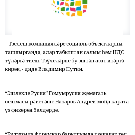
– Төзелеш компанияләре социаль объектларны
тапшырганда, алар табыштан салым һәм НДС
түләргә тиеш. Төзүчеләрне бу эштән азат итәргә
кирәк, - диде Владимир Путин.
“Эшлекле Русия” Гомумрусия җәмәгать
оешмасы рәистәше Назаров Андрей моңа карата
үз фикерен белдерде.
“Бу турыда форумнар барышында төзүчеләр гел