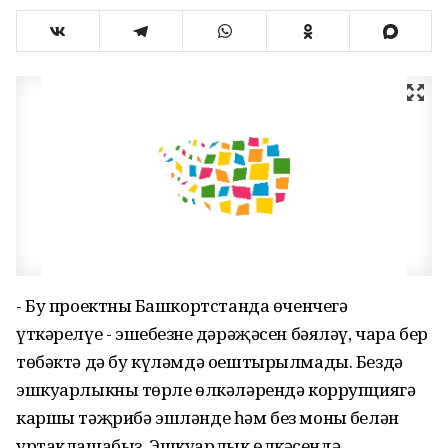
- Бу проектның Башкортстанда өченчегә
үткәрелүе - эшебезнең дәрәҗәсен бәяләү, чара бер
төбәктә дә бу күләмдә оештырылмады. Бездә
эшкуарлыкның төрле өлкәләрендә коррупциягә
каршы тәҗрибә эшләнде һәм без моның белән
уртаклашабыз. Эшкуарлык өлкәсендә