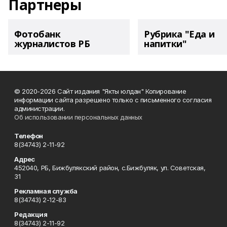
Партнеры
Фотобанк
Рубрика "Еда и
журналистов РБ
напитки"
© 2020-2026 Сайт издания "Якты юлдан" Копирование
информации сайта разрешено только с письменного согласия
администрации.
Об использовании персональных данных
Телефон
8(34743) 2-11-92
Адрес
452040, РБ, Бижбулякский район, с.Бижбуляк, ул. Советская,
31
Рекламная служба
8(34743) 2-12-83
Редакция
8(34743) 2-11-92