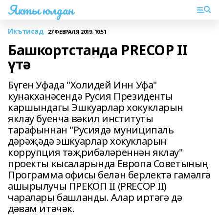
Якты юлдан
Икътисад
27 ФЕВРАЛЯ 2019, 10:51
Башкортстанда PRECOP II
үтә
Бүген Уфада "Холидей Инн Уфа"
кунакханәсендә Русия Президенты
каршындагы Эшкуарлар хокукларын
яклау буенча вәкил институты
тарафыннан "Русиядә муниципаль
дәрәҗәдә эшкуарлар хокукларын
коррупция тәҗрибәләреннән яклау"
проекты кысаларында Европа Советының
Программа офисы белән берлектә гамәлгә
ашырылучы ПРЕКОП II (PRECOP II)
чаралары башланды. Алар иртәгә дә
дәвам итәчәк.