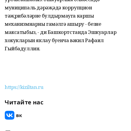
муниципаль дәрәҗәдә коррупцион
тәҗрибәләрне булдырмауга каршы
механизмнарны гамәлгә ашыру - безнең
максатыбыз, - ди Башкортстанда Эшкуарлар
хокукларын яклау буенча вәкил Рафаил
Гыйбадуллин.
https://kiziltan.ru
Читайте нас