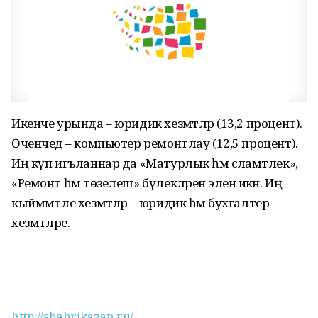
Икенче урында – юридик хезмәтләр (13,2 процент).
Өченчедә – компьютер ремонтлау (12,5 процент).
Иң күп игъланнар да «Матурлык һәм сәламәтлек»,
«Ремонт һәм төзелеш» бүлекләренә эленә икән. Иң
кыйммәтле хезмәтләр – юридик һәм бухгалтер
хезмәтләре.
http://shahrikazan.ru/