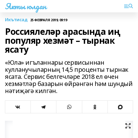
Якты юлдан
Икътисад
25 ФЕВРАЛЯ 2019, 09:19
Россиялеләр арасында иң
популяр хезмәт – тырнак
ясату
«Юла» игъланнары сервисыннан
кулланучыларның 14,5 проценты тырнак
ясата. Сервис белгечләре 2018 ел өчен
хезмәтләр базарын өйрәнгән һәм шундый
нәтиҗәгә килгән.