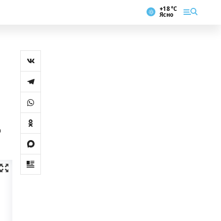
+18 °С
Ясно
д