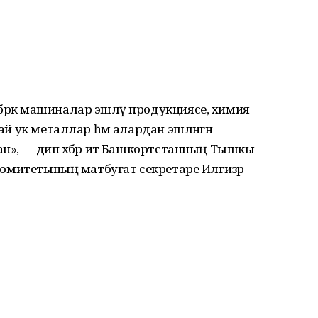
брәк машиналар эшләү продукциясе, химия
лай ук металлар һәм алардан эшләнгән
ан», — дип хәбәр итә Башкортстанның Тышкы
т комитетының матбугат секретаре Илгизәр