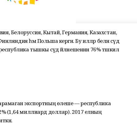
твия, Белоруссия, Кытай, Германия, Казахстан,
ляндия һәм Польша кергән. Бу илләр белән сәүдә
еспублика тышкы сәүдә әйләнешеннән 76% тәшкил
карамаган экспортның өлеше — республика
2% (1,64 миллиард доллар). 2017 елның
ткән.