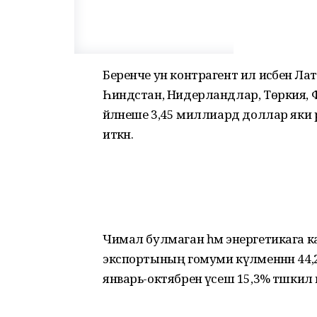
Беренче ун контрагент ил исәбенә Ла
Һиндстан, Нидерландлар, Төркия, Фин
әйләнеше 3,45 миллиард доллар яки р
иткән.
Чимал булмаган һәм энергетикага 
экспортының гомуми күләменнән 44,
январь-октябренә үсеш 15,3% тәшкил и