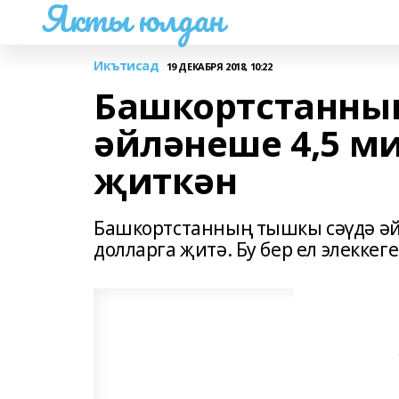
Якты юлдан
Икътисад
19 ДЕКАБРЯ 2018, 10:22
Башкортстанны
әйләнеше 4,5 м
җиткән
Башкортстанның тышкы сәүдә әй
долларга җитә. Бу бер ел элекке