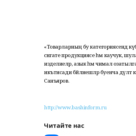
«Товарларның бу категориясендә кү
сәнәгате продукциясе һәм каучук, шу
изделиеләр, азык һәм чимал озатылг
икътисади бәйләнешләр буенча дәүлә
Санъяров.
http://www.bashinform.ru
Читайте нас