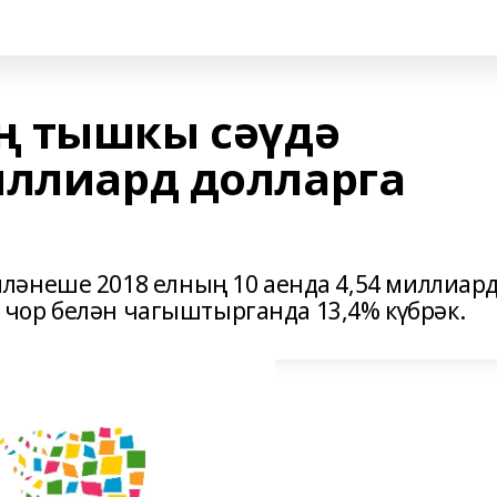
ң тышкы сәүдә
иллиард долларга
ләнеше 2018 елның 10 аенда 4,54 миллиар
ге чор белән чагыштырганда 13,4% күбрәк.